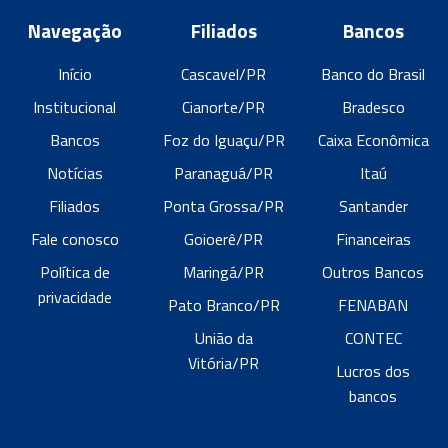
Navegação
Filiados
Bancos
Início
Cascavel/PR
Banco do Brasil
Institucional
Cianorte/PR
Bradesco
Bancos
Foz do Iguaçu/PR
Caixa Econômica
Notícias
Paranaguá/PR
Itaú
Filiados
Ponta Grossa/PR
Santander
Fale conosco
Goioerê/PR
Financeiras
Política de
Maringá/PR
Outros Bancos
privacidade
Pato Branco/PR
FENABAN
União da
CONTEC
Vitória/PR
Lucros dos
bancos