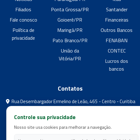
Filiados
Ponta Grossa/PR
Santander
Fale conosco
Goioerê/PR
Financeiras
Política de
Maringá/PR
Outros Bancos
privacidade
Pato Branco/PR
FENABAN
União da
CONTEC
Vitória/PR
Lucros dos
bancos
Contatos
Rua Desembargador Ermelino de Leão, 465 - Centro - Curitiba
- Paraná
Controle sua privacidade
feebpr@gmail.com
Nosso site usa cookies para melhorar a navegação.
(41) 3224-5573
(41) 3224-5525