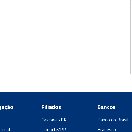
gação
Filiados
Bancos
Cascavel/PR
Banco do Brasil
cional
Cianorte/PR
Bradesco