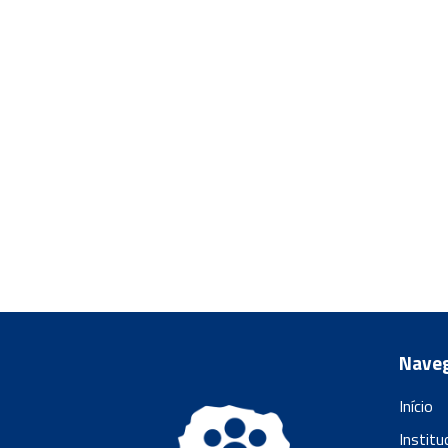
Nave
Início
Institu