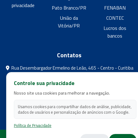
privacidade
Pato Branco/PR
FENABAN
União da
CONTEC
Vitória/PR
Lucros dos
bancos
Contatos
Rua Desembargador Ermelino de Leão, 465 - Centro - Curitiba
- Paraná
Controle sua privacidade
feebpr@gmail.com
Nosso site usa cookies para melhorar a navegação.
(41) 3224-5573
(41) 3224-5525
Usamos cookies para compartilhar dados de análise, publicidade,
dados de usuários e personalização de anúncios com o Google.
Política de Privacidade
Copyright 2026 - Federação dos Empregados em Estabelecimentos