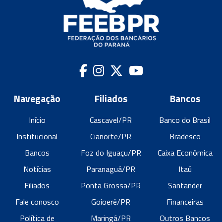
Navegação
Filiados
Bancos
Início
Cascavel/PR
Banco do Brasil
Institucional
Cianorte/PR
Bradesco
Bancos
Foz do Iguaçu/PR
Caixa Econômica
Notícias
Paranaguá/PR
Itaú
Filiados
Ponta Grossa/PR
Santander
Fale conosco
Goioerê/PR
Financeiras
Política de
Maringá/PR
Outros Bancos