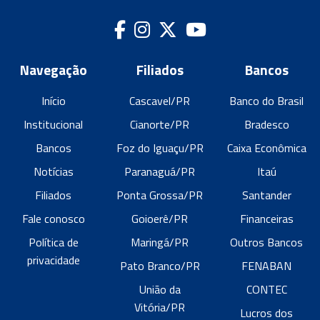
Navegação
Filiados
Bancos
Início
Cascavel/PR
Banco do Brasil
Institucional
Cianorte/PR
Bradesco
Bancos
Foz do Iguaçu/PR
Caixa Econômica
Notícias
Paranaguá/PR
Itaú
Filiados
Ponta Grossa/PR
Santander
Fale conosco
Goioerê/PR
Financeiras
Política de
Maringá/PR
Outros Bancos
privacidade
Pato Branco/PR
FENABAN
União da
CONTEC
Vitória/PR
Lucros dos