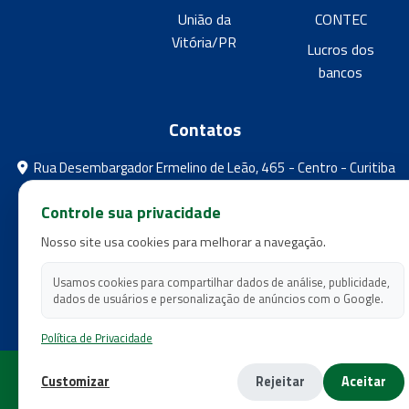
União da
CONTEC
Vitória/PR
Lucros dos
bancos
Contatos
Rua Desembargador Ermelino de Leão, 465 - Centro - Curitiba
- Paraná
Controle sua privacidade
feebpr@gmail.com
Nosso site usa cookies para melhorar a navegação.
(41) 3224-5573
(41) 3224-5525
Usamos cookies para compartilhar dados de análise, publicidade,
dados de usuários e personalização de anúncios com o Google.
Política de Privacidade
Copyright 2026 - Federação dos Empregados em Estabelecimentos
Customizar
Rejeitar
Aceitar
Bancários do Estado do Paraná