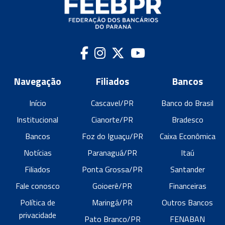
Navegação
Filiados
Bancos
Início
Cascavel/PR
Banco do Brasil
Institucional
Cianorte/PR
Bradesco
Bancos
Foz do Iguaçu/PR
Caixa Econômica
Notícias
Paranaguá/PR
Itaú
Filiados
Ponta Grossa/PR
Santander
Fale conosco
Goioerê/PR
Financeiras
Política de
Maringá/PR
Outros Bancos
privacidade
Pato Branco/PR
FENABAN