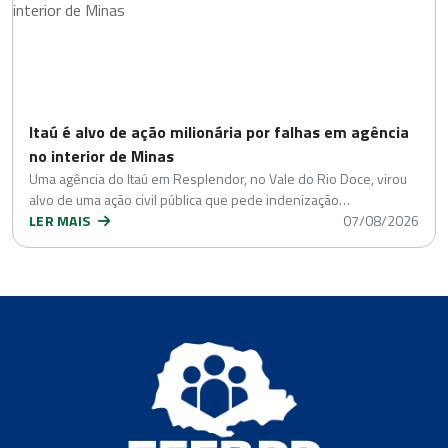
Itaú é alvo de ação milionária por falhas em agência
no interior de Minas
Uma agência do Itaú em Resplendor, no Vale do Rio Doce, virou
alvo de uma ação civil pública que pede indenização…
LER MAIS
07/08/2026