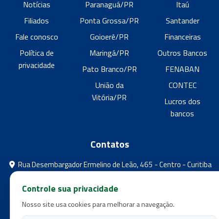
Notícias
Paranaguá/PR
Itaú
Filiados
Ponta Grossa/PR
Santander
Fale conosco
Goioerê/PR
Financeiras
Política de
Maringá/PR
Outros Bancos
privacidade
Pato Branco/PR
FENABAN
União da
CONTEC
Vitória/PR
Lucros dos
bancos
Contatos
Rua Desembargador Ermelino de Leão, 465 - Centro - Curitiba
- Paraná
Controle sua privacidade
feebpr@gmail.com
Nosso site usa cookies para melhorar a navegação.
(41) 3224-5573