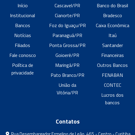
Início
Cascavel/PR
Banco do Brasil
Institucional
Cianorte/PR
Bradesco
Bancos
Foz do Iguaçu/PR
Caixa Econômica
Notícias
Paranaguá/PR
Itaú
Filiados
Ponta Grossa/PR
Santander
Fale conosco
Goioerê/PR
Financeiras
Política de
Maringá/PR
Outros Bancos
privacidade
Pato Branco/PR
FENABAN
União da
CONTEC
Vitória/PR
Lucros dos
bancos
Contatos
Rua Desembargador Ermelino de Leão, 465 - Centro - Curitiba