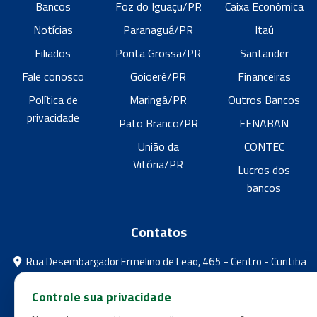
Bancos
Foz do Iguaçu/PR
Caixa Econômica
Notícias
Paranaguá/PR
Itaú
Filiados
Ponta Grossa/PR
Santander
Fale conosco
Goioerê/PR
Financeiras
Política de
Maringá/PR
Outros Bancos
privacidade
Pato Branco/PR
FENABAN
União da
CONTEC
Vitória/PR
Lucros dos
bancos
Contatos
Rua Desembargador Ermelino de Leão, 465 - Centro - Curitiba
- Paraná
Controle sua privacidade
feebpr@gmail.com