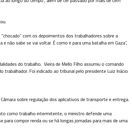
ência ao longo do tempo”, além de ter passado por mais de cem
mou.
do “chocado” com os depoimentos dos trabalhadores sobre a
 e não sabe se vai voltar. É como ir para uma batalha em Gaza”,
dalidades do trabalho. Vieira de Mello Filho assumiu o comando
trabalhador. Foi indicado ao tribunal pelo presidente Luiz Inácio
 Câmara sobre regulação dos aplicativos de transporte e entrega.
ento como trabalho intermitente, o ministro defende uma
 se para compor renda ou se há longas jornadas para mais de uma