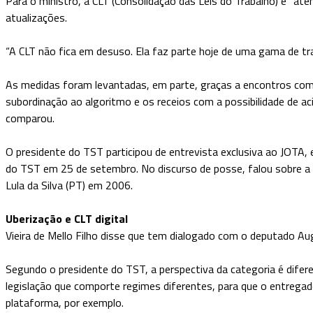
Para o ministro, a CLT (Consolidação das Leis do Trabalho) é “ate
atualizações.
“A CLT não fica em desuso. Ela faz parte hoje de uma gama de tr
As medidas foram levantadas, em parte, graças a encontros com
subordinação ao algoritmo e os receios com a possibilidade de ac
comparou.
O presidente do TST participou de entrevista exclusiva ao JOTA,
do TST em 25 de setembro. No discurso de posse, falou sobre a ass
Lula da Silva (PT) em 2006.
Uberização e CLT digital
Vieira de Mello Filho disse que tem dialogado com o deputado Au
Segundo o presidente do TST, a perspectiva da categoria é difer
legislação que comporte regimes diferentes, para que o entregad
plataforma, por exemplo.