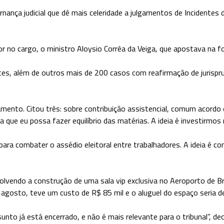
rnança judicial que dê mais celeridade a julgamentos de Incidente
or no cargo, o ministro Aloysio Corrêa da Veiga, que apostava na 
ntes, além de outros mais de 200 casos com reafirmação de juris
gamento. Citou três: sobre contribuição assistencial, comum acord
 que eu possa fazer equilíbrio das matérias. A ideia é investirmos
a combater o assédio eleitoral entre trabalhadores. A ideia é com
olvendo a construção de uma sala vip exclusiva no Aeroporto de B
 agosto, teve um custo de R$ 85 mil e o aluguel do espaço seria d
unto já está encerrado, e não é mais relevante para o tribunal”, de