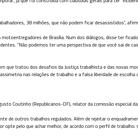
mporal”, já que foi construída com cláusulas gerais para ter “incid
abalhadores, 38 milhões, que não podem ficar desassistidos”, afir
 motoentregadores de Brasília. Num dos diálogos, disse ter fica
identes. “Não podemos ter uma perspectiva de que você sai de casa
 em que tratou dos desafios da Justiça trabalhista e das novas mo
imetria nas relações de trabalho e a falsa liberdade de escolha do 
gusto Coutinho (Republicanos-DF), relator da comissão especial da
ente de outros trabalhos regulados. Além de rejeitar o enquadram
or opte pelo que achar melhor, de acordo com o perfil de trabalho: