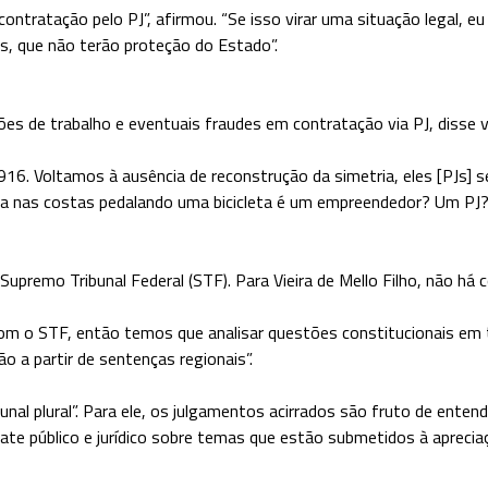
ntratação pelo PJ”, afirmou. “Se isso virar uma situação legal, eu
is, que não terão proteção do Estado”.
ções de trabalho e eventuais fraudes em contratação via PJ, disse 
916. Voltamos à ausência de reconstrução da simetria, eles [PJs] 
 nas costas pedalando uma bicicleta é um empreendedor? Um PJ? Ac
remo Tribunal Federal (STF). Para Vieira de Mello Filho, não há co
 o STF, então temos que analisar questões constitucionais em t
o a partir de sentenças regionais”.
nal plural”. Para ele, os julgamentos acirrados são fruto de ente
bate público e jurídico sobre temas que estão submetidos à aprecia