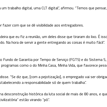
ia um trabalho digital, uma CLT digital”, afirmou. “Temos que pensa
 fazer com que se dê visibilidade aos entregadores.
deira que eu fiz a reunião, um deles disse que tiraram do lixo. É
o. Na hora de servir a gente entregando as coisas é muito fácil”.
do Fundo de Garantia por Tempo de Serviço (FGTS) e do Sistema S
e programas como o do Minha Casa, Minha Vida, que favorece pesso
isse. “Se diz que, [com a pejotização], o empregado vai ser obrigado
tabelecendo a responsabilidade só de quem trabalha”.
uma desconstrução histórica da luta social de mais de 80 anos, e 
ilizatória” estão virando “pó”.