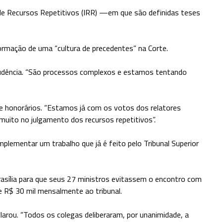
s de Recursos Repetitivos (IRR) —em que são definidas teses
formação de uma “cultura de precedentes” na Corte.
prudência. “São processos complexos e estamos tentando
o e honorários. “Estamos já com os votos dos relatores
 muito no julgamento dos recursos repetitivos”.
plementar um trabalho que já é feito pelo Tribunal Superior
rasília para que seus 27 ministros evitassem o encontro com
e R$ 30 mil mensalmente ao tribunal.
clarou. “Todos os colegas deliberaram, por unanimidade, a