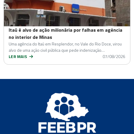
Itaú é alvo de ação milionária por falhas em agência
no interior de Minas
Uma agência do Itaú em Resplendor, no Vale do Rio Doce, virou
alvo de uma ação civil pública que pede indenização…
LER MAIS
07/08/2026