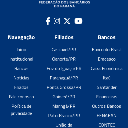
Navegação
Filiados
Bancos
Início
Cascavel/PR
Banco do Brasil
Institucional
Cianorte/PR
Bradesco
Bancos
Foz do Iguaçu/PR
Caixa Econômica
Notícias
Paranaguá/PR
Itaú
Filiados
Ponta Grossa/PR
Santander
Fale conosco
Goioerê/PR
Financeiras
Política de
Maringá/PR
Outros Bancos
privacidade
Pato Branco/PR
FENABAN
União da
CONTEC