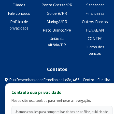
Filiados
Ponta Grossa/PR
Santander
Fale conosco
Goioerê/PR
Financeiras
Política de
Maringá/PR
Outros Bancos
privacidade
Pato Branco/PR
FENABAN
União da
CONTEC
Vitória/PR
Lucros dos
bancos
Contatos
Rua Desembargador Ermelino de Leão, 465 - Centro - Curitiba
- Paraná
Controle sua privacidade
feebpr@gmail.com
Nosso site usa cookies para melhorar a navegação.
(41) 3224-5573
(41) 3224-5525
Usamos cookies para compartilhar dados de análise, publicidade,