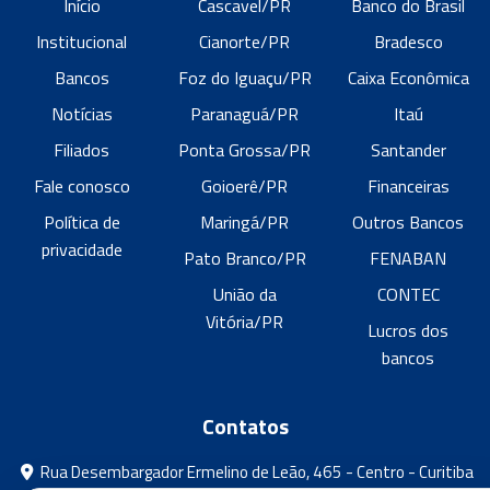
Início
Cascavel/PR
Banco do Brasil
Institucional
Cianorte/PR
Bradesco
Bancos
Foz do Iguaçu/PR
Caixa Econômica
Notícias
Paranaguá/PR
Itaú
Filiados
Ponta Grossa/PR
Santander
Fale conosco
Goioerê/PR
Financeiras
Política de
Maringá/PR
Outros Bancos
privacidade
Pato Branco/PR
FENABAN
União da
CONTEC
Vitória/PR
Lucros dos
bancos
Contatos
Rua Desembargador Ermelino de Leão, 465 - Centro - Curitiba