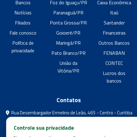
Bancos
Foz do Iguaçu/PR
Caixa Econômica
Notícias
Paranaguá/PR
Itaú
Filiados
Ponta Grossa/PR
Santander
Fale conosco
Goioerê/PR
Financeiras
Política de
Maringá/PR
Outros Bancos
privacidade
Pato Branco/PR
FENABAN
União da
CONTEC
Vitória/PR
Lucros dos
bancos
Contatos
Rua Desembargador Ermelino de Leão, 465 - Centro - Curitiba
- Paraná
Controle sua privacidade
feebpr@gmail.com