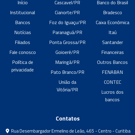
Início
Cascavel/PR
Banco do Brasil
Institucional
Cianorte/PR
Bradesco
Bancos
Foz do Iguaçu/PR
Caixa Econômica
Notícias
Paranaguá/PR
Itaú
Filiados
Ponta Grossa/PR
Santander
Fale conosco
Goioerê/PR
Financeiras
Política de
Maringá/PR
Outros Bancos
privacidade
Pato Branco/PR
FENABAN
União da
CONTEC
Vitória/PR
Lucros dos
bancos
Contatos
Rua Desembargador Ermelino de Leão, 465 - Centro - Curitiba