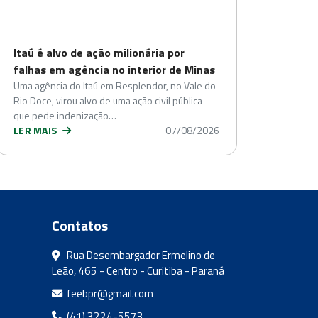
Itaú é alvo de ação milionária por
falhas em agência no interior de Minas
Uma agência do Itaú em Resplendor, no Vale do
Rio Doce, virou alvo de uma ação civil pública
que pede indenização…
LER MAIS
07/08/2026
Contatos
Rua Desembargador Ermelino de
Leão, 465 - Centro - Curitiba - Paraná
feebpr@gmail.com
(41) 3224-5573