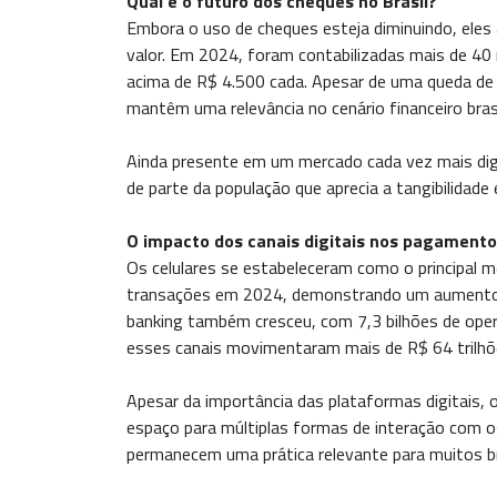
Qual é o futuro dos cheques no Brasil?
Embora o uso de cheques esteja diminuindo, eles
valor. Em 2024, foram contabilizadas mais de 40
acima de R$ 4.500 cada. Apesar de uma queda de 
mantêm uma relevância no cenário financeiro brasi
Ainda presente em um mercado cada vez mais digi
de parte da população que aprecia a tangibilida
O impacto dos canais digitais nos pagament
Os celulares se estabeleceram como o principal 
transações em 2024, demonstrando um aumento su
banking também cresceu, com 7,3 bilhões de ope
esses canais movimentaram mais de R$ 64 trilhõ
Apesar da importância das plataformas digitais,
espaço para múltiplas formas de interação com os
permanecem uma prática relevante para muitos bra