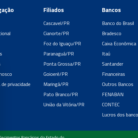
gação
Filiados
Bancos
Cascavel/PR
Banco do Brasil
cional
Cianorte/PR
Bradesco
s
Foz do Iguaçu/PR
Caixa Econômica
s
Paranaguá/PR
Itaú
s
Ponta Grossa/PR
Santander
onosco
Goioerê/PR
Financeiras
a de privacidade
Maringá/PR
Outros Bancos
Pato Branco/PR
FENABAN
União da Vitória/PR
CONTEC
Lucros dos banc
lecimentos Bancários do Estado do