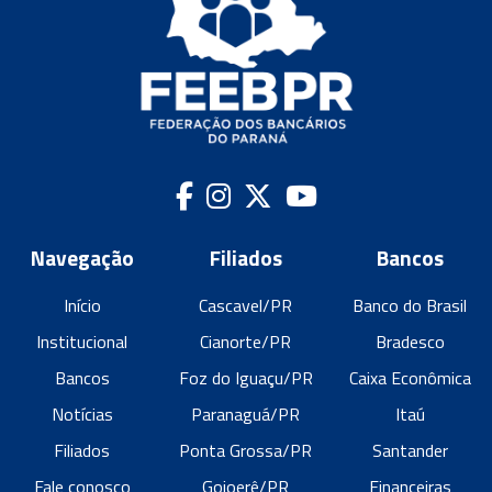
Navegação
Filiados
Bancos
Início
Cascavel/PR
Banco do Brasil
Institucional
Cianorte/PR
Bradesco
Bancos
Foz do Iguaçu/PR
Caixa Econômica
Notícias
Paranaguá/PR
Itaú
Filiados
Ponta Grossa/PR
Santander
Fale conosco
Goioerê/PR
Financeiras