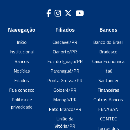
Navegação
Filiados
Bancos
Início
Cascavel/PR
Banco do Brasil
Institucional
Cianorte/PR
Bradesco
Bancos
Foz do Iguaçu/PR
Caixa Econômica
Notícias
Paranaguá/PR
Itaú
Filiados
Ponta Grossa/PR
Santander
Fale conosco
Goioerê/PR
Financeiras
Política de
Maringá/PR
Outros Bancos
privacidade
Pato Branco/PR
FENABAN
União da
CONTEC
Vitória/PR
Lucros dos