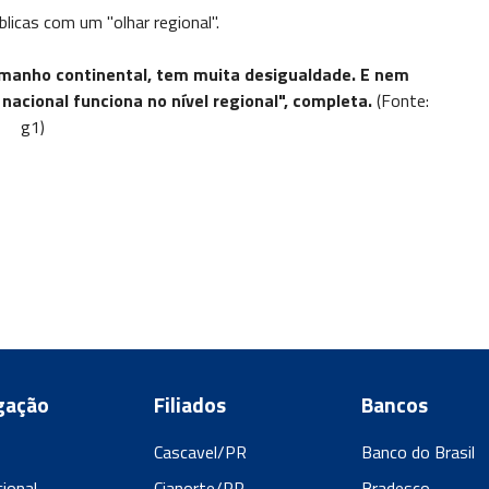
blicas com um "olhar regional".
amanho continental, tem muita desigualdade. E nem
nacional funciona no nível regional", completa.
(Fonte:
g1)
gação
Filiados
Bancos
Cascavel/PR
Banco do Brasil
cional
Cianorte/PR
Bradesco