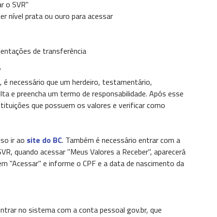
ar o SVR"
ser nível prata ou ouro para acessar
rientações de transferência
?
, é necessário que um herdeiro, testamentário,
ulta e preencha um termo de responsabilidade. Após esse
stituições que possuem os valores e verificar como
iso ir ao
site do BC
. Também é necessário entrar com a
 SVR, quando acessar "Meus Valores a Receber", aparecerá
 em "Acessar" e informe o CPF e a data de nascimento da
ntrar no sistema com a conta pessoal gov.br, que