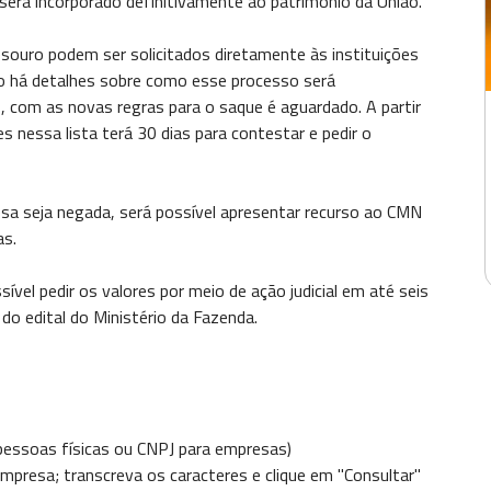
será incorporado definitivamente ao patrimônio da União.
souro podem ser solicitados diretamente às instituições
o há detalhes sobre como esse processo será
ão, com as novas regras para o saque é aguardado. A partir
es nessa lista terá 30 dias para contestar e pedir o
sa seja negada, será possível apresentar recurso ao CMN
as.
vel pedir os valores por meio de ação judicial em até seis
do edital do Ministério da Fazenda.
pessoas físicas ou CNPJ para empresas)
mpresa; transcreva os caracteres e clique em "Consultar"