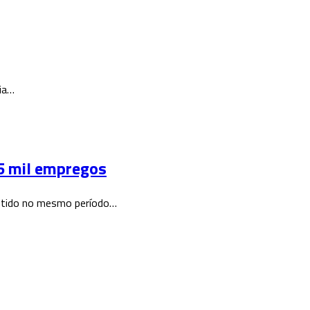
lia…
,5 mil empregos
 obtido no mesmo período…