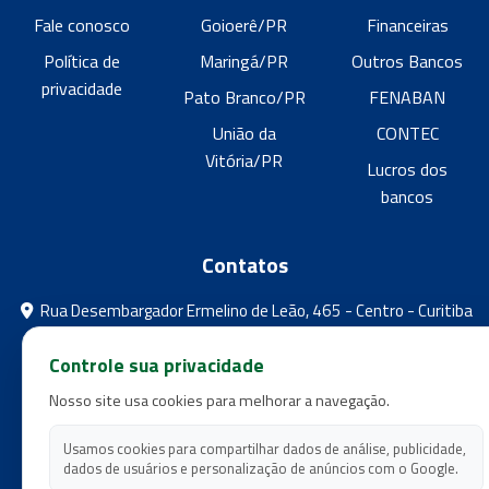
Fale conosco
Goioerê/PR
Financeiras
Política de
Maringá/PR
Outros Bancos
privacidade
Pato Branco/PR
FENABAN
União da
CONTEC
Vitória/PR
Lucros dos
bancos
Contatos
Rua Desembargador Ermelino de Leão, 465 - Centro - Curitiba
- Paraná
Controle sua privacidade
feebpr@gmail.com
Nosso site usa cookies para melhorar a navegação.
(41) 3224-5573
(41) 3224-5525
Usamos cookies para compartilhar dados de análise, publicidade,
dados de usuários e personalização de anúncios com o Google.