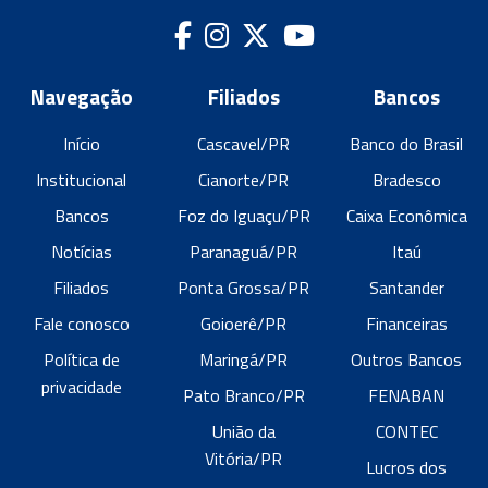
Navegação
Filiados
Bancos
Início
Cascavel/PR
Banco do Brasil
Institucional
Cianorte/PR
Bradesco
Bancos
Foz do Iguaçu/PR
Caixa Econômica
Notícias
Paranaguá/PR
Itaú
Filiados
Ponta Grossa/PR
Santander
Fale conosco
Goioerê/PR
Financeiras
Política de
Maringá/PR
Outros Bancos
privacidade
Pato Branco/PR
FENABAN
União da
CONTEC
Vitória/PR
Lucros dos