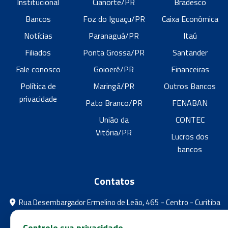
Institucional
Cianorte/PR
Bradesco
Bancos
Foz do Iguaçu/PR
Caixa Econômica
Notícias
Paranaguá/PR
Itaú
Filiados
Ponta Grossa/PR
Santander
Fale conosco
Goioerê/PR
Financeiras
Política de
Maringá/PR
Outros Bancos
privacidade
Pato Branco/PR
FENABAN
União da
CONTEC
Vitória/PR
Lucros dos
bancos
Contatos
Rua Desembargador Ermelino de Leão, 465 - Centro - Curitiba
- Paraná
Controle sua privacidade