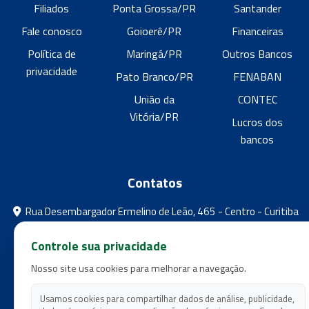
Filiados
Ponta Grossa/PR
Santander
Fale conosco
Goioerê/PR
Financeiras
Política de
Maringá/PR
Outros Bancos
privacidade
Pato Branco/PR
FENABAN
União da
CONTEC
Vitória/PR
Lucros dos
bancos
Contatos
Rua Desembargador Ermelino de Leão, 465 - Centro - Curitiba
- Paraná
Controle sua privacidade
feebpr@gmail.com
Nosso site usa cookies para melhorar a navegação.
(41) 3224-5573
(41) 3224-5525
Usamos cookies para compartilhar dados de análise, publicidade,