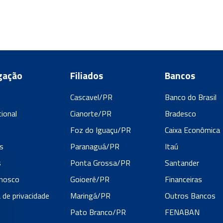
gação
Filiados
Bancos
Cascavel/PR
Banco do Brasil
cional
Cianorte/PR
Bradesco
s
Foz do Iguaçu/PR
Caixa Econômica
s
Paranaguá/PR
Itaú
s
Ponta Grossa/PR
Santander
onosco
Goioerê/PR
Financeiras
a de privacidade
Maringá/PR
Outros Bancos
Pato Branco/PR
FENABAN