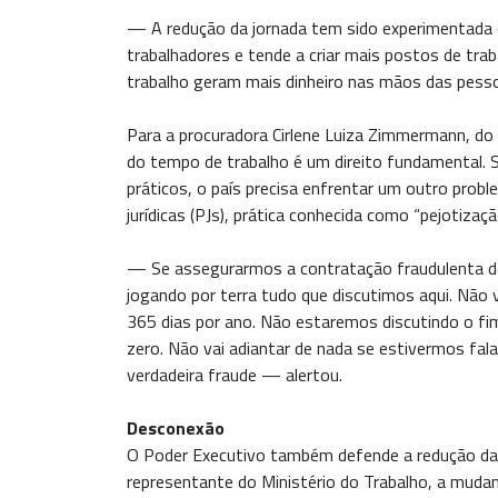
— A redução da jornada tem sido experimentada e
trabalhadores e tende a criar mais postos de tra
trabalho geram mais dinheiro nas mãos das pe
Para a procuradora Cirlene Luiza Zimmermann, do 
do tempo de trabalho é um direito fundamental. S
práticos, o país precisa enfrentar um outro pro
jurídicas (PJs), prática conhecida como “pejotizaçã
— Se assegurarmos a contratação fraudulenta de
jogando por terra tudo que discutimos aqui. Não 
365 dias por ano. Não estaremos discutindo o fi
zero. Não vai adiantar de nada se estivermos fal
verdadeira fraude — alertou.
Desconexão
O Poder Executivo também defende a redução da j
representante do Ministério do Trabalho, a muda