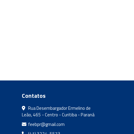
Contatos
Rua Desembargador Ermelino de
Leão, 465 - Centro - Curitiba - Paraná
feebpr@gmail.com
(41) 3224-5573