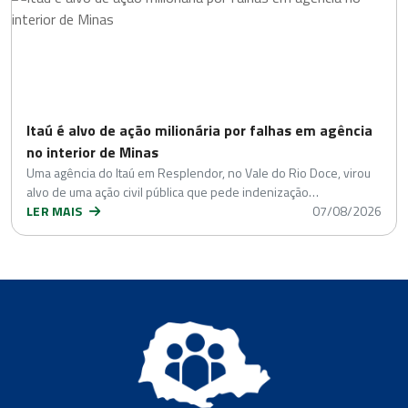
Itaú é alvo de ação milionária por falhas em agência
no interior de Minas
Uma agência do Itaú em Resplendor, no Vale do Rio Doce, virou
alvo de uma ação civil pública que pede indenização…
LER MAIS
07/08/2026