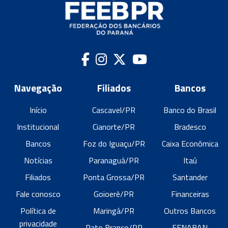
Navegação
Filiados
Bancos
Início
Cascavel/PR
Banco do Brasil
Institucional
Cianorte/PR
Bradesco
Bancos
Foz do Iguaçu/PR
Caixa Econômica
Notícias
Paranaguá/PR
Itaú
Filiados
Ponta Grossa/PR
Santander
Fale conosco
Goioerê/PR
Financeiras
Política de
Maringá/PR
Outros Bancos
privacidade
Pato Branco/PR
FENABAN