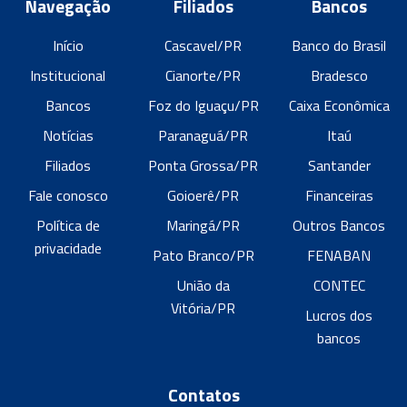
Navegação
Filiados
Bancos
Início
Cascavel/PR
Banco do Brasil
Institucional
Cianorte/PR
Bradesco
Bancos
Foz do Iguaçu/PR
Caixa Econômica
Notícias
Paranaguá/PR
Itaú
Filiados
Ponta Grossa/PR
Santander
Fale conosco
Goioerê/PR
Financeiras
Política de
Maringá/PR
Outros Bancos
privacidade
Pato Branco/PR
FENABAN
União da
CONTEC
Vitória/PR
Lucros dos
bancos
Contatos