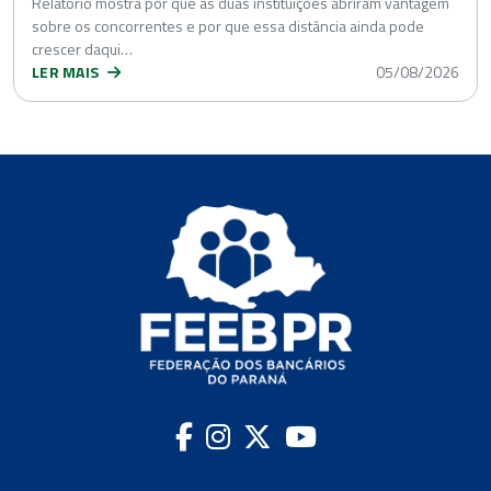
Relatório mostra por que as duas instituições abriram vantagem
sobre os concorrentes e por que essa distância ainda pode
crescer daqui…
LER MAIS
05/08/2026