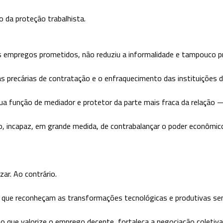
o da proteção trabalhista.
os empregos prometidos, não reduziu a informalidade e tampouco p
precárias de contratação e o enfraquecimento das instituições de
sua função de mediador e protetor da parte mais fraca da relação —
do, incapaz, em grande medida, de contrabalançar o poder econômico
zar. Ao contrário.
 que reconheçam as transformações tecnológicas e produtivas se
ho que valorize o emprego decente, fortaleça a negociação coletiv