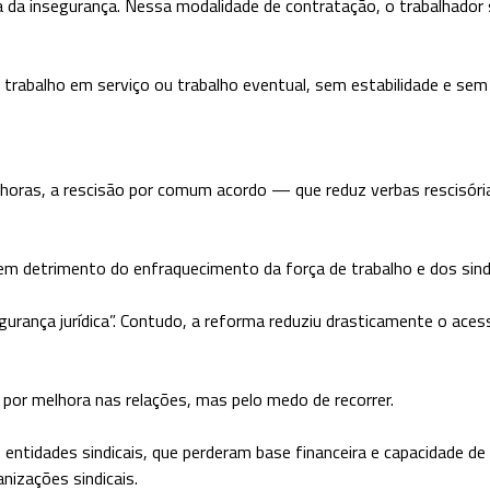
ica da insegurança. Nessa modalidade de contratação, o trabalhad
abalho em serviço ou trabalho eventual, sem estabilidade e sem h
12 horas, a rescisão por comum acordo — que reduz verbas rescisóri
m detrimento do enfraquecimento da força de trabalho e dos sind
egurança jurídica”. Contudo, a reforma reduziu drasticamente o aces
por melhora nas relações, mas pelo medo de recorrer.
o as entidades sindicais, que perderam base financeira e capacida
nizações sindicais.