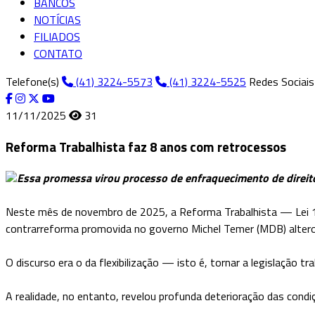
BANCOS
NOTÍCIAS
FILIADOS
CONTATO
Telefone(s)
(41) 3224-5573
(41) 3224-5525
Redes Sociais
11/11/2025
31
Reforma Trabalhista faz 8 anos com retrocessos
Essa promessa virou processo de enfraquecimento de direitos
Neste mês de novembro de 2025, a Reforma Trabalhista — Lei 1
contrarreforma promovida no governo Michel Temer (MDB) alterou
O discurso era o da flexibilização — isto é, tornar a legislação t
A realidade, no entanto, revelou profunda deterioração das condiç