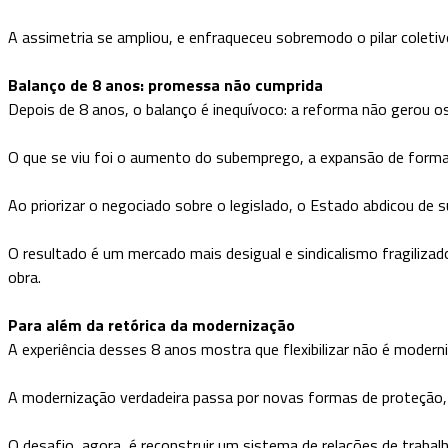
A assimetria se ampliou, e enfraqueceu sobremodo o pilar coletiv
Balanço de 8 anos: promessa não cumprida
Depois de 8 anos, o balanço é inequívoco: a reforma não gerou 
O que se viu foi o aumento do subemprego, a expansão de formas 
Ao priorizar o negociado sobre o legislado, o Estado abdicou de 
O resultado é um mercado mais desigual e sindicalismo fragiliza
obra.
Para além da retórica da modernização
A experiência desses 8 anos mostra que flexibilizar não é moderni
A modernização verdadeira passa por novas formas de proteção,
O desafio, agora, é reconstruir um sistema de relações de trabal