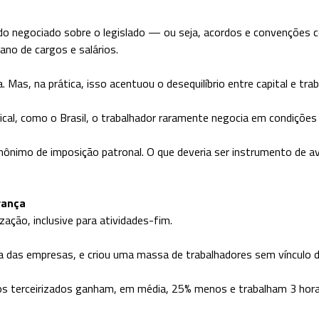
do negociado sobre o legislado — ou seja, acordos e convenções co
ano de cargos e salários.
. Mas, na prática, isso acentuou o desequilíbrio entre capital e trab
al, como o Brasil, o trabalhador raramente negocia em condições 
nônimo de imposição patronal. O que deveria ser instrumento de av
rança
zação, inclusive para atividades-fim.
a das empresas, e criou uma massa de trabalhadores sem vínculo di
os terceirizados ganham, em média, 25% menos e trabalham 3 hor