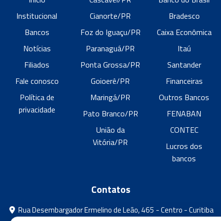
Institucional
Cianorte/PR
Bradesco
Bancos
Foz do Iguaçu/PR
Caixa Econômica
Notícias
Paranaguá/PR
Itaú
Filiados
Ponta Grossa/PR
Santander
Fale conosco
Goioerê/PR
Financeiras
Política de
Maringá/PR
Outros Bancos
privacidade
Pato Branco/PR
FENABAN
União da
CONTEC
Vitória/PR
Lucros dos
bancos
Contatos
Rua Desembargador Ermelino de Leão, 465 - Centro - Curitiba
- Paraná