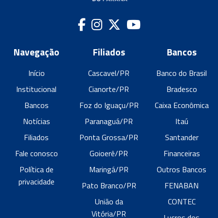
Navegação
Filiados
Bancos
Início
Cascavel/PR
Banco do Brasil
Institucional
Cianorte/PR
Bradesco
Bancos
Foz do Iguaçu/PR
Caixa Econômica
Notícias
Paranaguá/PR
Itaú
Filiados
Ponta Grossa/PR
Santander
Fale conosco
Goioerê/PR
Financeiras
Política de
Maringá/PR
Outros Bancos
privacidade
Pato Branco/PR
FENABAN
União da
CONTEC
Vitória/PR
Lucros dos