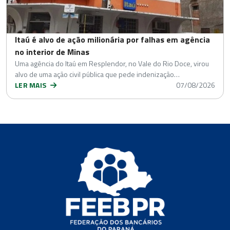
Itaú é alvo de ação milionária por falhas em agência
no interior de Minas
Uma agência do Itaú em Resplendor, no Vale do Rio Doce, virou
alvo de uma ação civil pública que pede indenização…
LER MAIS
07/08/2026