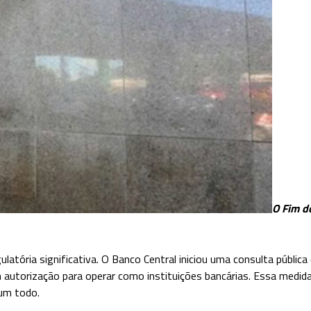
O Fim d
latória significativa. O Banco Central iniciou uma consulta públic
utorização para operar como instituições bancárias. Essa medida
um todo.