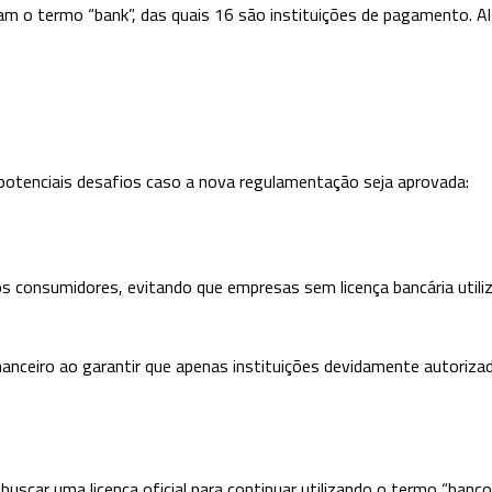
am o termo “bank”, das quais 16 são instituições de pagamento. 
potenciais desafios caso a nova regulamentação seja aprovada:
os consumidores, evitando que empresas sem licença bancária utili
ceiro ao garantir que apenas instituições devidamente autorizada
scar uma licença oficial para continuar utilizando o termo “banco”