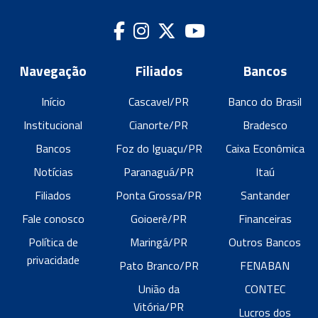
Navegação
Filiados
Bancos
Início
Cascavel/PR
Banco do Brasil
Institucional
Cianorte/PR
Bradesco
Bancos
Foz do Iguaçu/PR
Caixa Econômica
Notícias
Paranaguá/PR
Itaú
Filiados
Ponta Grossa/PR
Santander
Fale conosco
Goioerê/PR
Financeiras
Política de
Maringá/PR
Outros Bancos
privacidade
Pato Branco/PR
FENABAN
União da
CONTEC
Vitória/PR
Lucros dos