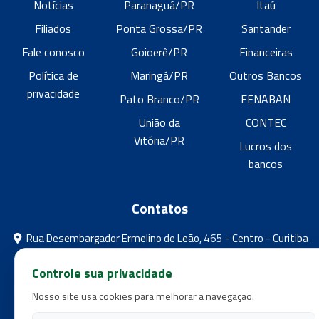
Notícias
Paranaguá/PR
Itaú
Filiados
Ponta Grossa/PR
Santander
Fale conosco
Goioerê/PR
Financeiras
Política de
Maringá/PR
Outros Bancos
privacidade
Pato Branco/PR
FENABAN
União da
CONTEC
Vitória/PR
Lucros dos
bancos
Contatos
Rua Desembargador Ermelino de Leão, 465 - Centro - Curitiba
- Paraná
Controle sua privacidade
feebpr@gmail.com
Nosso site usa cookies para melhorar a navegação.
(41) 3224-5573