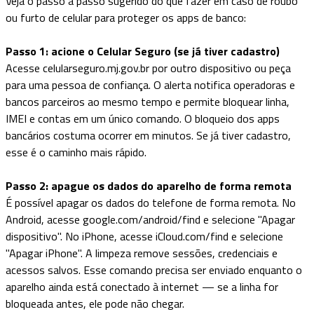
Veja o passo a passo sugerido do que fazer em caso de roubo
ou furto de celular para proteger os apps de banco:
Passo 1: acione o Celular Seguro (se já tiver cadastro)
Acesse celularseguro.mj.gov.br por outro dispositivo ou peça
para uma pessoa de confiança. O alerta notifica operadoras e
bancos parceiros ao mesmo tempo e permite bloquear linha,
IMEI e contas em um único comando. O bloqueio dos apps
bancários costuma ocorrer em minutos. Se já tiver cadastro,
esse é o caminho mais rápido.
Passo 2: apague os dados do aparelho de forma remota
É possível apagar os dados do telefone de forma remota. No
Android, acesse google.com/android/find e selecione "Apagar
dispositivo". No iPhone, acesse iCloud.com/find e selecione
"Apagar iPhone". A limpeza remove sessões, credenciais e
acessos salvos. Esse comando precisa ser enviado enquanto o
aparelho ainda está conectado à internet — se a linha for
bloqueada antes, ele pode não chegar.