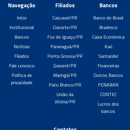
Navegação
Filiados
Bancos
Início
Cascavel/PR
Banco do Brasil
Institucional
Cianorte/PR
Bradesco
Bancos
Foz do Iguaçu/PR
Caixa Econômica
Notícias
Paranaguá/PR
Itaú
Filiados
Ponta Grossa/PR
Santander
Fale conosco
Goioerê/PR
Financeiras
Política de
Maringá/PR
Outros Bancos
privacidade
Pato Branco/PR
FENABAN
União da
CONTEC
Vitória/PR
Lucros dos
bancos
Contatos