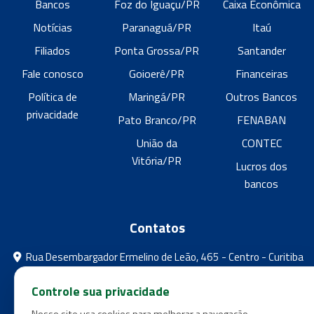
Bancos
Foz do Iguaçu/PR
Caixa Econômica
Notícias
Paranaguá/PR
Itaú
Filiados
Ponta Grossa/PR
Santander
Fale conosco
Goioerê/PR
Financeiras
Política de
Maringá/PR
Outros Bancos
privacidade
Pato Branco/PR
FENABAN
União da
CONTEC
Vitória/PR
Lucros dos
bancos
Contatos
Rua Desembargador Ermelino de Leão, 465 - Centro - Curitiba
- Paraná
Controle sua privacidade
feebpr@gmail.com