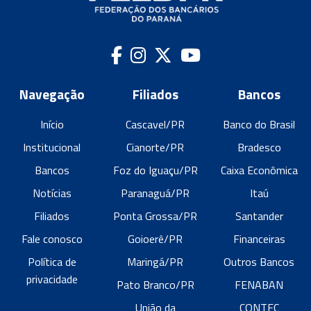
Navegação
Filiados
Bancos
Início
Cascavel/PR
Banco do Brasil
Institucional
Cianorte/PR
Bradesco
Bancos
Foz do Iguaçu/PR
Caixa Econômica
Notícias
Paranaguá/PR
Itaú
Filiados
Ponta Grossa/PR
Santander
Fale conosco
Goioerê/PR
Financeiras
Política de
Maringá/PR
Outros Bancos
privacidade
Pato Branco/PR
FENABAN
União da
CONTEC