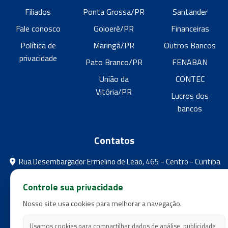
Filiados
Ponta Grossa/PR
Santander
Fale conosco
Goioerê/PR
Financeiras
Política de
Maringá/PR
Outros Bancos
privacidade
Pato Branco/PR
FENABAN
União da
CONTEC
Vitória/PR
Lucros dos
bancos
Contatos
Rua Desembargador Ermelino de Leão, 465 - Centro - Curitiba
- Paraná
Controle sua privacidade
feebpr@gmail.com
Nosso site usa cookies para melhorar a navegação.
(41) 3224-5573
(41) 3224-5525
Usamos cookies para compartilhar dados de análise, publicidade,