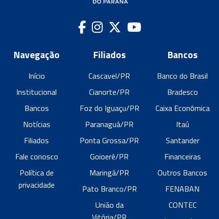
Navegação
Filiados
Bancos
Início
Cascavel/PR
Banco do Brasil
Institucional
Cianorte/PR
Bradesco
Bancos
Foz do Iguaçu/PR
Caixa Econômica
Notícias
Paranaguá/PR
Itaú
Filiados
Ponta Grossa/PR
Santander
Fale conosco
Goioerê/PR
Financeiras
Política de
Maringá/PR
Outros Bancos
privacidade
Pato Branco/PR
FENABAN
União da
CONTEC
Vitória/PR