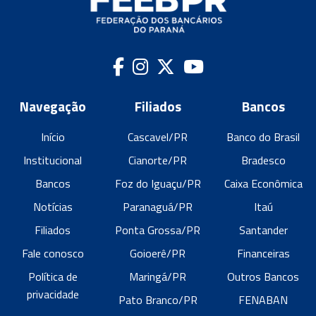
Navegação
Filiados
Bancos
Início
Cascavel/PR
Banco do Brasil
Institucional
Cianorte/PR
Bradesco
Bancos
Foz do Iguaçu/PR
Caixa Econômica
Notícias
Paranaguá/PR
Itaú
Filiados
Ponta Grossa/PR
Santander
Fale conosco
Goioerê/PR
Financeiras
Política de
Maringá/PR
Outros Bancos
privacidade
Pato Branco/PR
FENABAN