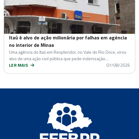
Itaú é alvo de ação milionária por falhas em agência
no interior de Minas
Uma agência do Itaú em Resplendor, no Vale do Rio Doce, virou
alvo de uma ação civil pública que pede indenização…
LER MAIS
07/08/2026