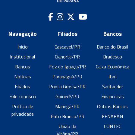
Navegação
Filiados
Bancos
Início
Cascavel/PR
Banco do Brasil
Institucional
Cianorte/PR
Bradesco
Bancos
Foz do Iguaçu/PR
Caixa Econômica
Notícias
Paranaguá/PR
Itaú
Filiados
Ponta Grossa/PR
Santander
Fale conosco
Goioerê/PR
Financeiras
Política de
Maringá/PR
Outros Bancos
privacidade
Pato Branco/PR
FENABAN
União da
CONTEC
Vitória/PR