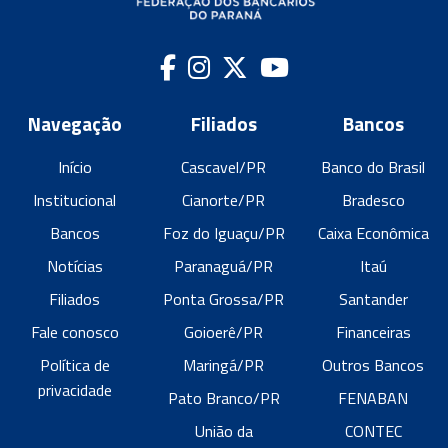
Navegação
Filiados
Bancos
Início
Cascavel/PR
Banco do Brasil
Institucional
Cianorte/PR
Bradesco
Bancos
Foz do Iguaçu/PR
Caixa Econômica
Notícias
Paranaguá/PR
Itaú
Filiados
Ponta Grossa/PR
Santander
Fale conosco
Goioerê/PR
Financeiras
Política de
Maringá/PR
Outros Bancos
privacidade
Pato Branco/PR
FENABAN
União da
CONTEC