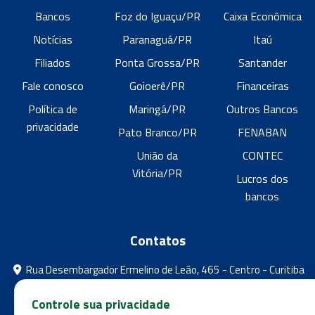
Bancos
Foz do Iguaçu/PR
Caixa Econômica
Notícias
Paranaguá/PR
Itaú
Filiados
Ponta Grossa/PR
Santander
Fale conosco
Goioerê/PR
Financeiras
Política de
Maringá/PR
Outros Bancos
privacidade
Pato Branco/PR
FENABAN
União da
CONTEC
Vitória/PR
Lucros dos
bancos
Contatos
Rua Desembargador Ermelino de Leão, 465 - Centro - Curitiba
- Paraná
Controle sua privacidade
feebpr@gmail.com