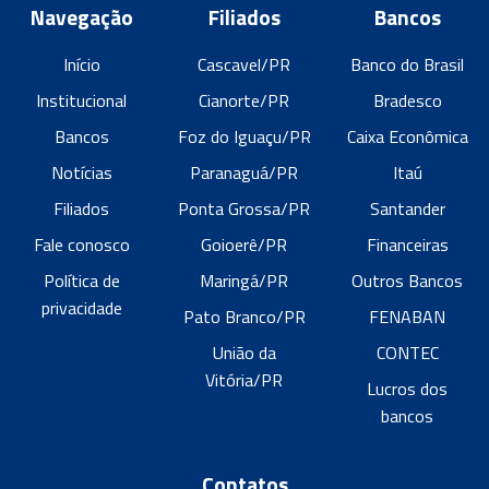
Navegação
Filiados
Bancos
Início
Cascavel/PR
Banco do Brasil
Institucional
Cianorte/PR
Bradesco
Bancos
Foz do Iguaçu/PR
Caixa Econômica
Notícias
Paranaguá/PR
Itaú
Filiados
Ponta Grossa/PR
Santander
Fale conosco
Goioerê/PR
Financeiras
Política de
Maringá/PR
Outros Bancos
privacidade
Pato Branco/PR
FENABAN
União da
CONTEC
Vitória/PR
Lucros dos
bancos
Contatos