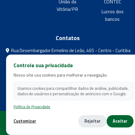
União da
CONTEC
Vitória/PR
Lucros dos
bancos
Contatos
Rua Desembargador Ermelino de Leão, 465 - Centro - Curitiba
- Paraná
Controle sua privacidade
feebpr@gmail.com
Nosso site usa cookies para melhorar a navegação.
(41) 3224-5573
(41) 3224-5525
Usamos cookies para compartilhar dados de análise, publicidade,
dados de usuários e personalização de anúncios com o Google.
Política de Privacidade
Copyright 2026 - Federação dos Empregados em Estabelecimentos
Customizar
Rejeitar
Aceitar
Bancários do Estado do Paraná