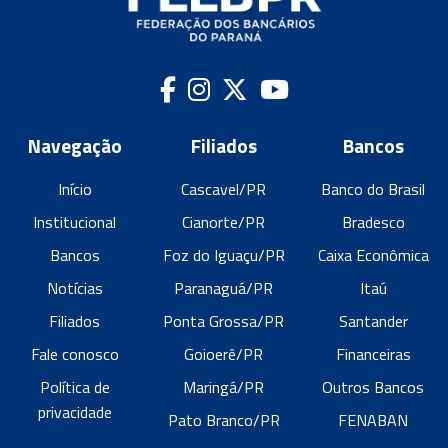
Navegação
Filiados
Bancos
Início
Cascavel/PR
Banco do Brasil
Institucional
Cianorte/PR
Bradesco
Bancos
Foz do Iguaçu/PR
Caixa Econômica
Notícias
Paranaguá/PR
Itaú
Filiados
Ponta Grossa/PR
Santander
Fale conosco
Goioerê/PR
Financeiras
Política de
Maringá/PR
Outros Bancos
privacidade
Pato Branco/PR
FENABAN