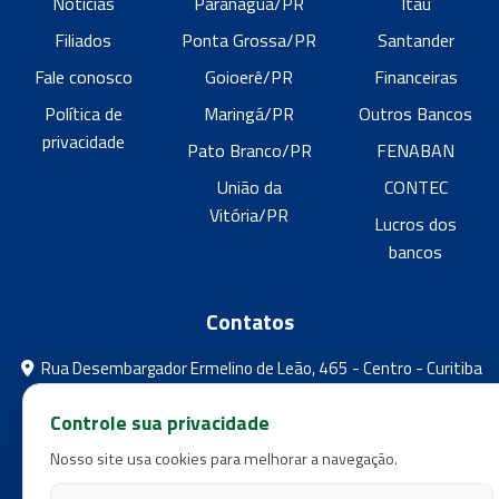
Notícias
Paranaguá/PR
Itaú
Filiados
Ponta Grossa/PR
Santander
Fale conosco
Goioerê/PR
Financeiras
Política de
Maringá/PR
Outros Bancos
privacidade
Pato Branco/PR
FENABAN
União da
CONTEC
Vitória/PR
Lucros dos
bancos
Contatos
Rua Desembargador Ermelino de Leão, 465 - Centro - Curitiba
- Paraná
Controle sua privacidade
feebpr@gmail.com
Nosso site usa cookies para melhorar a navegação.
(41) 3224-5573