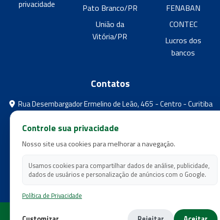
privacidade
Pato Branco/PR
FENABAN
União da
CONTEC
Vitória/PR
Lucros dos
bancos
Contatos
Rua Desembargador Ermelino de Leão, 465 - Centro - Curitiba
- Paraná
Controle sua privacidade
feebpr@gmail.com
Nosso site usa cookies para melhorar a navegação.
(41) 3224-5573
(41) 3224-5525
Usamos cookies para compartilhar dados de análise, publicidade,
dados de usuários e personalização de anúncios com o Google.
Política de Privacidade
Copyright 2026 - Federação dos Empregados em Estabelecimentos
Customizar
Rejeitar
Aceitar